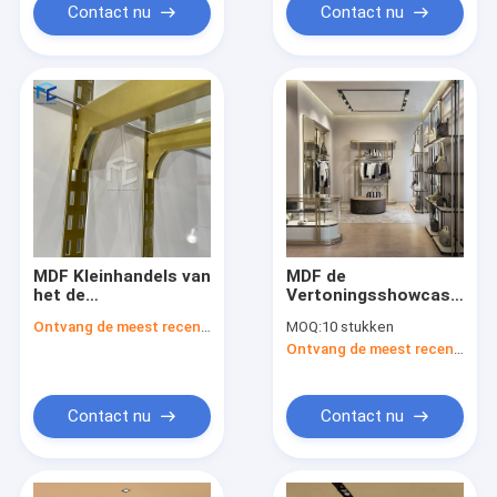
Contact nu
Contact nu
MDF Kleinhandels van
MDF de
het de
Vertoningsshowcases
Vertoningsmeubilair
van de Metaalzak
Ontvang de meest recente Prijs
MOQ:
10 stukken
van de Zakopslag van
voor Winkelcomplex
Ontvang de meest recente Prijs
de de
Decoratiehandtas de
Winkel Binnenlands
Ontwerp
Contact nu
Contact nu