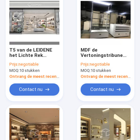
T5 van de LEIDENE
MDF de
het Lichte Rek
Vertoningstribune
Zakvertoning voor
8mm van de
Prijs:
negotiable
Prijs:
negotiable
Winkeloem Baksel
Handtasopslag
MOQ:
10 stukken
MOQ:
10 stukken
het Schilderen
Aangemaakte de
Winkeldecoratie van
Ontvang de meest recente Prijs
Ontvang de meest recente Prijs
de Glaszak
Contact nu
Contact nu
Huis
Producten
Ongeveer ons