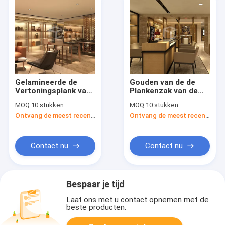
Gelamineerde de
Gouden van de de
Vertoningsplank van
Plankenzak van de
de Metaalzak voor
Handtasvertoning
MOQ:
10 stukken
MOQ:
10 stukken
Opslagmeubilair
van het de
Ontvang de meest recente Prijs
Ontvang de meest recente Prijs
Winkelmeubilair de
Decoratieontwerp
Contact nu
Contact nu
Bespaar je tijd
Laat ons met u contact opnemen met de
beste producten.