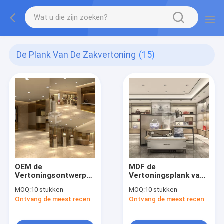
De Plank Van De Zakvertoning
(15)
OEM de
MDF de
Vertoningsontwerp
Vertoningsplank van
van de Zakopslag
de Winkelzak
MOQ:
10 stukken
MOQ:
10 stukken
Ontvang de meest recente Prijs
Ontvang de meest recente Prijs