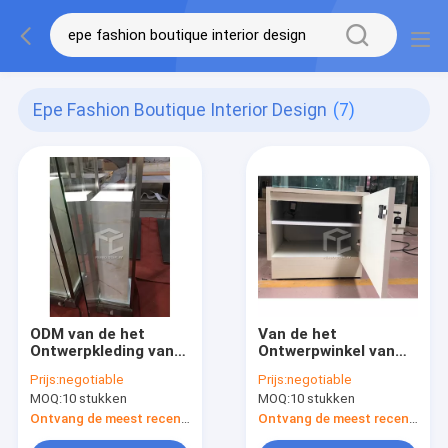
Epe Fashion Boutique Interior Design
(7)
ODM van de het
Van de het
Ontwerpkleding van
Ontwerpwinkel van
de Manierboutique
het
Prijs:
negotiable
Prijs:
negotiable
Binnenlands de
boutiquemonomeer
MOQ:
10 stukken
MOQ:
10 stukken
Toonzaalontwerp
de Vertoningskabinet
8mm Aangemaakt
2300mm voor
Ontvang de meest recente Prijs
Ontvang de meest recente Prijs
Glas
Juwelenwinkel