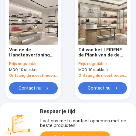
Van de de
T4 van het LEIDENE
Handtasvertoning
de Plank van de de
van de
Zakvertoning
Prijs:
negotiable
Prijs:
negotiable
melamineboutique
Manierontwerp voor
MOQ:
10 stukken
MOQ:
10 stukken
Plank 3mm de Dikke
Winkel met 20mm
MDF Vertoning van
Dikke MDF
Ontvang de meest recente Prijs
Ontvang de meest recente Prijs
het Handtasrek
Contact nu
Contact nu
Bespaar je tijd
Laat ons met u contact opnemen met de
beste producten.