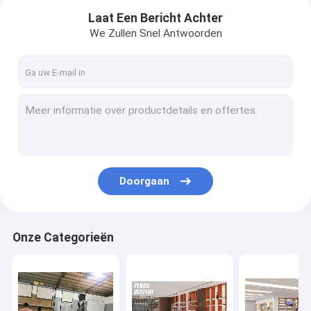
Laat Een Bericht Achter
We Zullen Snel Antwoorden
Doorgaan
Huis
Onze Categorieën
Producten
Ongeveer ons