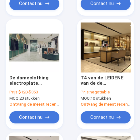
Contact nu
Contact nu
De dameclothing
T4 van de LEIDENE
electroplate
van de de
boutique Vertoning
Opslagvertoning
Prijs:
$120-$350
Prijs:
negotiable
rekt Aangepaste
Boutiquezak
MOQ:
20 stukken
MOQ:
10 stukken
Tribunes
Showcase 8mm
Aangemaakt Glas
Ontvang de meest recente Prijs
Ontvang de meest recente Prijs
Contact nu
Contact nu