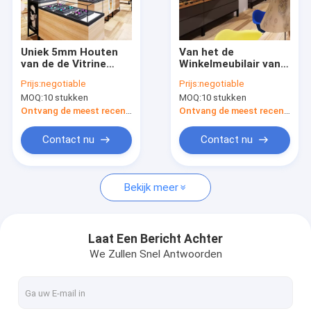
Fabrieksreis
Kwaliteitscontrole
Uniek 5mm Houten
Van het de
van de de Vitrine
Winkelmeubilair van
Contacteer ons
Optisch Winkel van
het
Prijs:
negotiable
Prijs:
negotiable
Sunglass de
monomeerontwerp
MOQ:
10 stukken
MOQ:
10 stukken
Decoratieepe Schuim
Optisch Ontwerp
Verzoek om een Citaat
Pakcaging
16mm Dikke MDF
Ontvang de meest recente Prijs
Ontvang de meest recente Prijs
Contact nu
Contact nu
De Vertoningsmeubilair van de kledingswinkel
Bekijk meer
Het Meubilair van de juwelenwinkel
De mobiele Showcase van de Telefoonvertoning
Laat Een Bericht Achter
We Zullen Snel Antwoorden
De optische Kabinetten van de Winkelvertoning
De Showcase van de glasvertoning