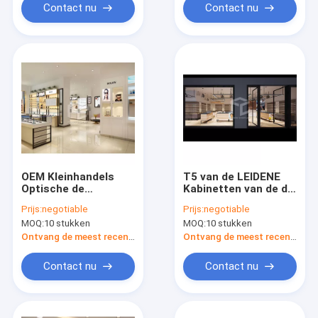
Contact nu
Contact nu
OEM Kleinhandels
T5 van de LEIDENE
Optische de
Kabinetten van de de
Tribunevloer 20mm
Winkelvertoning
Prijs:
negotiable
Prijs:
negotiable
van de
Oogglasopslag
MOQ:
10 stukken
MOQ:
10 stukken
Winkelvertoning
Optische 3mm Dikke
Dikke MDF
MDF
Ontvang de meest recente Prijs
Ontvang de meest recente Prijs
Contact nu
Contact nu