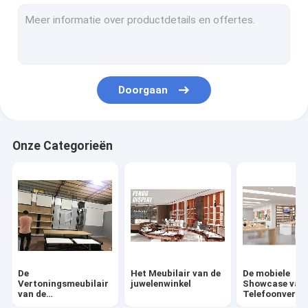
De Showcase van de horlogevertoning
De Rekken van de schoenvertoning
De Plank van de zakvertoning
Doorgaan
De Planken van de Skincarevertoning
De Vertoning van de koffiewinkel
Onze Categorieën
Het Meubilair van de rookwinkel
PruikenVitrine
Het kabinet van de wijnvertoning
De showcase van de museumvertoning
De
Het Meubilair van de
De mobiele
Vertoningsmeubilair
juwelenwinkel
Showcase van 
van de
Telefoonverto
kledingswinkel