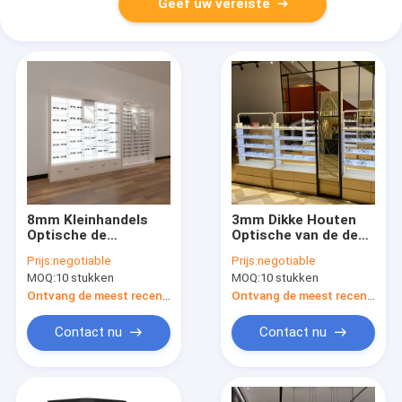
Geef uw vereiste
8mm Kleinhandels
3mm Dikke Houten
Optische de
Optische van de de
OpslagVitrine van het
Kabinettentoonzaal
Prijs:
negotiable
Prijs:
negotiable
Buiglas voor het
van de
MOQ:
10 stukken
MOQ:
10 stukken
Ontwerp van het
Winkelvertoning de
Opslagmonomeer
Luxestijl
Ontvang de meest recente Prijs
Ontvang de meest recente Prijs
Contact nu
Contact nu