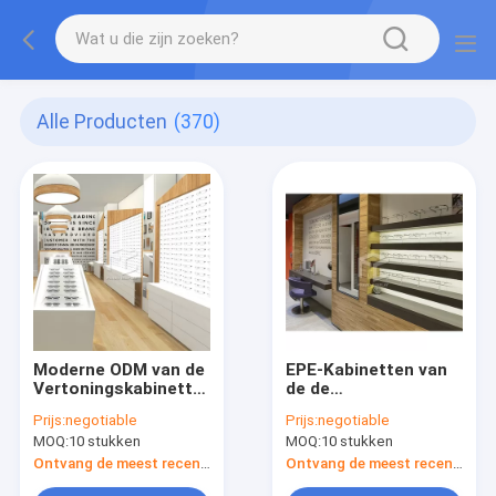
Alle Producten
(370)
Moderne ODM van de
EPE-Kabinetten van
Vertoningskabinetten
de de
van de Zonnebril
Winkelvertoning van
Prijs:
negotiable
Prijs:
negotiable
Optische Winkel
Schuimeyewear de
MOQ:
10 stukken
MOQ:
10 stukken
Melamineraad
Optische 16mm MDF
Vrij Bevindend Rek
Ontvang de meest recente Prijs
Ontvang de meest recente Prijs