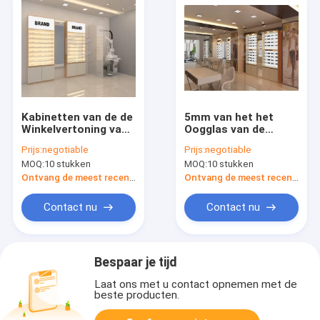
Kabinetten van de de
5mm van het het
Winkelvertoning van
Oogglas van de
het
Melamineraad ODM
Prijs:
negotiable
Prijs:
negotiable
metaalhalogenide de
van het de
MOQ:
10 stukken
MOQ:
10 stukken
Optische voor
Vertoningskabinet
Zonnebrilmdf
Middelgrote
Ontvang de meest recente Prijs
Ontvang de meest recente Prijs
Vernisje
Dichtheidshoutvezelplaa
Contact nu
Contact nu
Bespaar je tijd
Laat ons met u contact opnemen met de
beste producten.