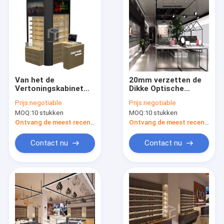
Van het de
20mm verzetten de
Vertoningskabinet
Dikke Optische
van katoenflanel
Kabinetten van de
Prijs:
negotiable
Prijs:
negotiable
Kleinhandelseyewear
Winkelvertoning zich
MOQ:
10 stukken
MOQ:
10 stukken
CAD van het de
MDF Baksel tegen
Winkelontwerp OEM
Vernis
Ontvang de meest recente Prijs
Ontvang de meest recente Prijs
Contact nu
Contact nu
Huis
Producten
Ongeveer ons