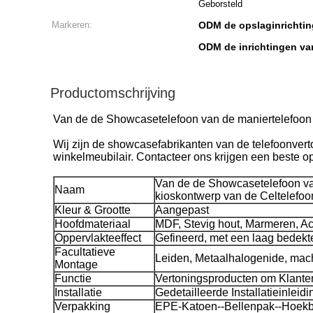
Geborsteld
Markeren:
ODM de opslaginrichtin
ODM de inrichtingen va
Productomschrijving
Van de de Showcasetelefoon van de maniertelefoon 
Wij zijn de showcasefabrikanten van de telefoonvert
winkelmeubilair. Contacteer ons krijgen een beste o
Van de de Showcasetelefoon va
Naam
kioskontwerp van de Celtelefoo
Kleur & Grootte
Aangepast
Hoofdmateriaal
MDF, Stevig hout, Marmeren, Acryl
Oppervlakteeffect
Gefineerd, met een laag bedekte
Facultatieve
Leiden, Metaalhalogenide, mach
Montage
Functie
Vertoningsproducten om Klanten
Installatie
Gedetailleerde Installatieinleidi
Verpakking
EPE-Katoen--Bellenpak--Hoek