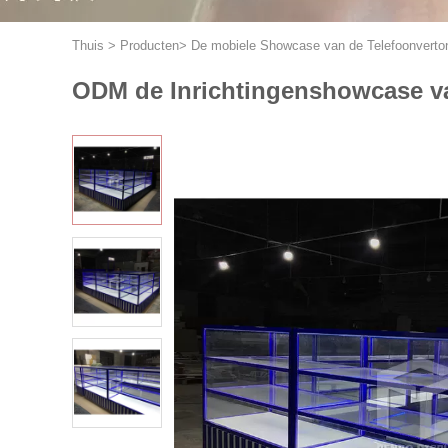
Thuis
>
Producten
>
De mobiele Showcase van de Telefoonverto
ODM de Inrichtingenshowcase v