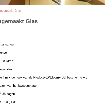
angemaakt Glas
ngemaakt Glas
uangzhou
enbo
0 stukken
egotiable
e film + de hoek van de Product+EPEfoam+ Bel beschermd + 5
ozen van het laysoutskarton
5-35 dagen
/T, L/C, D/P