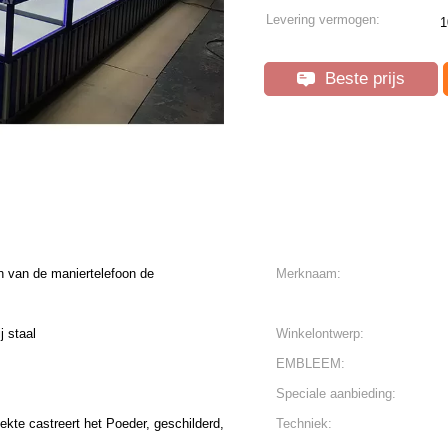
Levering vermogen:
1
Beste prijs
 van de maniertelefoon de
Merknaam:
j staal
Winkelontwerp:
EMBLEEM:
Speciale aanbieding:
ekte castreert het Poeder, geschilderd,
Techniek: