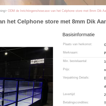
ning
>
ODM de Inrichtingenshowcase van het Celphone store met 8mm Dik A
an het Celphone store met 8mm Dik Aa
Basisinformatie
Plaats van herkomst:
G
Merknaam:
P
Min. bestelaantal:
1
Prijs:
n
Verpakking Details:
D
d
Levertijd:
2
Betalingscondities:
T