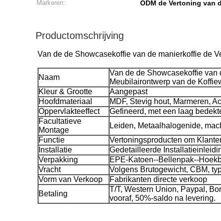
Markeren:
ODM de Vertoning van d
Productomschrijving
Van de de Showcasekoffie van de manierkoffie de Ve
Van de de Showcasekoffie van d
Naam
Meubilairontwerp van de Koffie
Kleur & Grootte
Aangepast
Hoofdmateriaal
MDF, Stevig hout, Marmeren, Acryl
Oppervlakteeffect
Gefineerd, met een laag bedekte
Facultatieve
Leiden, Metaalhalogenide, mach
Montage
Functie
Vertoningsproducten om Klanten
Installatie
Gedetailleerde Installatieinleidi
Verpakking
EPE-Katoen--Bellenpak--Hoek
Vracht
Volgens Brutogewicht, CBM, ty
Vorm van Verkoop
Fabrikanten directe verkoop
T/T, Western Union, Paypal, Bo
Betaling
vooraf, 50%-saldo na levering.