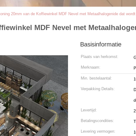
oning 20mm van de Koffiewinkel MDF Nevel met Metaalhalogenide dat wordt 
iewinkel MDF Nevel met Metaalhalogen
Basisinformatie
Plaats van herkomst:
G
Merknaam:
P
Min. bestelaantal:
1
Verpakking Details:
D
d
Levertijd:
2
Betalingscondities:
T
Levering vermogen:
1