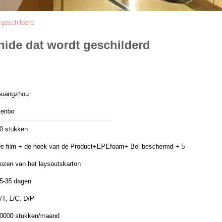
geschilderd
ide dat wordt geschilderd
uangzhou
enbo
0 stukken
e film + de hoek van de Product+EPEfoam+ Bel beschermd + 5
ozen van het laysoutskarton
5-35 dagen
/T, L/C, D/P
0000 stukken/maand