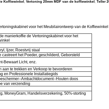
e Koffiewinkel
Vertoning 20mm MDF van de koffiewinkel
Teller 
,
,
rtoningskabinet voor het Meubilairontwerp van de Koffiewinkel
e manierkoffie de Vertoningskabinet voor het
winkel
, Ijzer, Roestvrij staal
 castreert het Poeder, geschilderd, Geborsteld
t-Bewaart Licht, enz.
 aan te trekken en Verkoop te bevorderen
ng en Professionele Installatiegids
beschermer--Ambachtdocument--Houten doos
pe van verzending
rg, MoneyGram, Handelsverzekering, 50%-storting