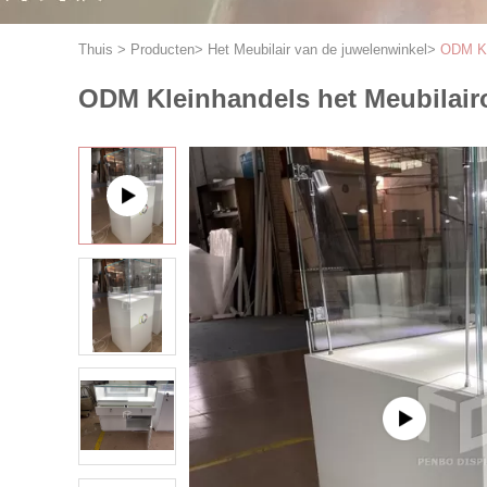
Thuis
>
Producten
>
Het Meubilair van de juwelenwinkel
>
ODM Kl
ODM Kleinhandels het Meubilai