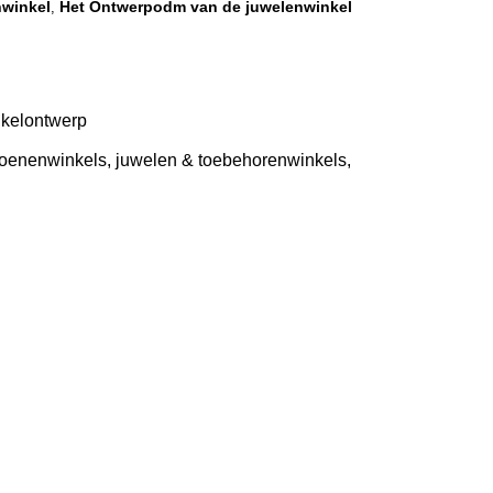
nwinkel
Het Ontwerpodm van de juwelenwinkel
,
nkelontwerp
hoenenwinkels, juwelen & toebehorenwinkels,