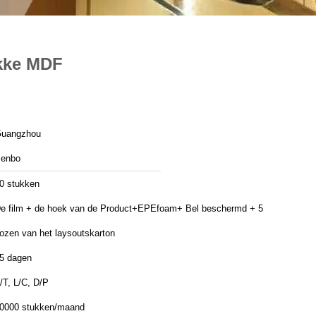
ikke MDF
uangzhou
enbo
0 stukken
e film + de hoek van de Product+EPEfoam+ Bel beschermd + 5
ozen van het laysoutskarton
5 dagen
/T, L/C, D/P
0000 stukken/maand