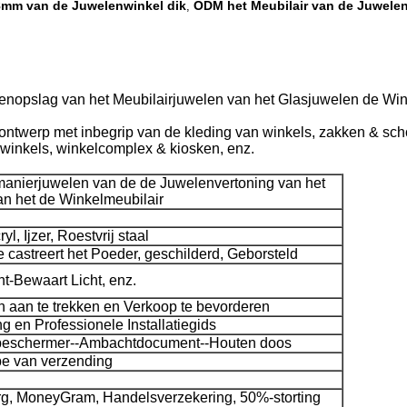
8mm van de Juwelenwinkel dik
ODM het Meubilair van de Juwele
,
lenopslag van het Meubilairjuwelen van het Glasjuwelen de Wi
ontwerp met inbegrip van de kleding van winkels, zakken & sc
kwinkels, winkelcomplex & kiosken, enz.
anierjuwelen van de de Juwelenvertoning van het
n het de Winkelmeubilair
, Ijzer, Roestvrij staal
 castreert het Poeder, geschilderd, Geborsteld
t-Bewaart Licht, enz.
 aan te trekken en Verkoop te bevorderen
ng en Professionele Installatiegids
beschermer--Ambachtdocument--Houten doos
pe van verzending
rg, MoneyGram, Handelsverzekering, 50%-storting