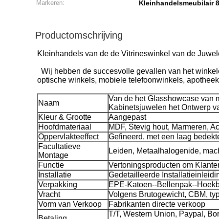
Markeren:
Kleinhandelsmeubilair 
Productomschrijving
Kleinhandels van de de Vitrineswinkel van de Juwe
Wij hebben de succesvolle gevallen van het winkel
optische winkels, mobiele telefoonwinkels, apothee
Van de het Glasshowcase van m
Naam
Kabinetsjuwelen het Ontwerp va
Kleur & Grootte
Aangepast
Hoofdmateriaal
MDF, Stevig hout, Marmeren, Acryl
Oppervlakteeffect
Gefineerd, met een laag bedekte
Facultatieve
Leiden, Metaalhalogenide, mach
Montage
Functie
Vertoningsproducten om Klanten
Installatie
Gedetailleerde Installatieinleidi
Verpakking
EPE-Katoen--Bellenpak--Hoek
Vracht
Volgens Brutogewicht, CBM, ty
Vorm van Verkoop
Fabrikanten directe verkoop
T/T, Western Union, Paypal, Bo
Betaling