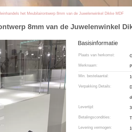
einhandels het Meubilairontwerp 8mm van de Juwelenwinkel Dikke MDF
rontwerp 8mm van de Juwelenwinkel D
Basisinformatie
Plaats van herkomst:
G
Merknaam:
P
Min. bestelaantal:
1
Verpakking Details:
D
d
Levertijd:
3
Betalingscondities:
T
Levering vermogen:
1