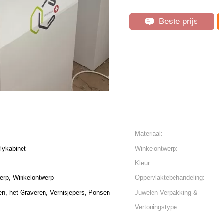
Beste prijs
Materiaal:
lykabinet
Winkelontwerp:
Kleur:
rp, Winkelontwerp
Oppervlaktebehandeling:
en, het Graveren, Vernisjepers, Ponsen
Juwelen Verpakking &
Vertoningstype: