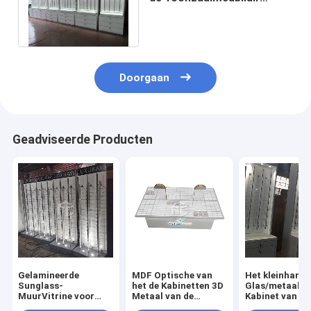
Winkel Tegenontwerp met
Spotnight
Doorgaan
Geadviseerde Producten
Gelamineerde
MDF Optische van
Het kleinhande
Sunglass-
het de Kabinetten 3D
Glas/metaal-
MuurVitrine voor
Metaal van de
Kabinet van de
Optische Opslag
Winkelvertoning
Oogglazenvert