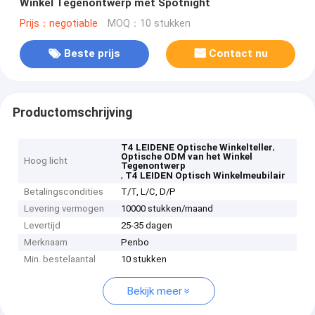
Winkel Tegenontwerp met Spotnight
Prijs：negotiable
MOQ：10 stukken
Beste prijs
Contact nu
Productomschrijving
,
T4 LEIDENE Optische Winkelteller
Optische ODM van het Winkel
Hoog licht
Tegenontwerp
,
T4 LEIDEN Optisch Winkelmeubilair
Betalingscondities
T/T, L/C, D/P
Levering vermogen
10000 stukken/maand
Levertijd
25-35 dagen
Merknaam
Penbo
Min. bestelaantal
10 stukken
Bekijk meer