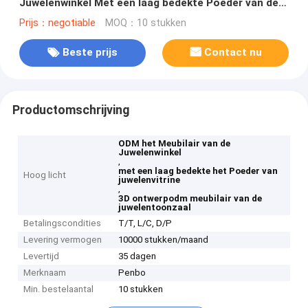
Juwelenwinkel Met een laag bedekte Poeder van de
Juwelenvitrine
Prijs：negotiable
MOQ：10 stukken
Beste prijs
Contact nu
Productomschrijving
ODM het Meubilair van de
Juwelenwinkel
,
met een laag bedekte het Poeder van
Hoog licht
juwelenvitrine
,
3D ontwerpodm meubilair van de
juwelentoonzaal
Betalingscondities
T/T, L/C, D/P
Levering vermogen
10000 stukken/maand
Levertijd
35 dagen
Merknaam
Penbo
Min. bestelaantal
10 stukken