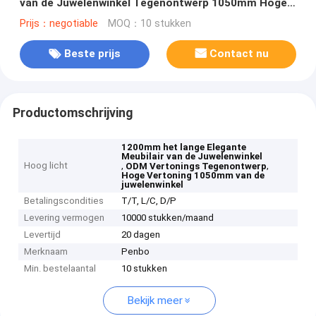
van de Juwelenwinkel Tegenontwerp 1050mm Hoge
ODM
Prijs：negotiable
MOQ：10 stukken
Beste prijs
Contact nu
Productomschrijving
1200mm het lange Elegante
Meubilair van de Juwelenwinkel
Hoog licht
,
,
ODM Vertonings Tegenontwerp
Hoge Vertoning 1050mm van de
juwelenwinkel
Betalingscondities
T/T, L/C, D/P
Levering vermogen
10000 stukken/maand
Levertijd
20 dagen
Merknaam
Penbo
Min. bestelaantal
10 stukken
Bekijk meer