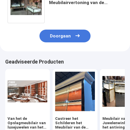
Meubilairvertoning van de
Juwelenwinkel Tegenontwerp
1050mm Hoge ODM
Doorgaan
Geadviseerde Producten
Van het de
Castreer het
Meubilair van 
Opslagmeubilair van
Schilderen het
Juwelenwinkel
luxejuwelen van het
Meubilair van de
het antivinger