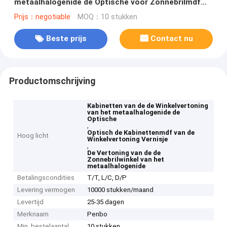
metaalhalogenide de Optische voor Zonnebrilmdf
Vernisje
Prijs：negotiable
MOQ：10 stukken
Beste prijs
Contact nu
Productomschrijving
Kabinetten van de de Winkelvertoning
van het metaalhalogenide de
Optische
,
Optisch de Kabinettenmdf van de
Hoog licht
Winkelvertoning Vernisje
,
De Vertoning van de de
Zonnebrilwinkel van het
metaalhalogenide
Betalingscondities
T/T, L/C, D/P
Levering vermogen
10000 stukken/maand
Levertijd
25-35 dagen
Merknaam
Penbo
Min. bestelaantal
10 stukken