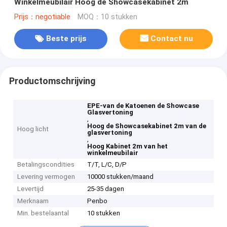
Winkelmeubilair Hoog de Showcasekabinet 2m
Prijs：negotiable
MOQ：10 stukken
Beste prijs
Contact nu
Productomschrijving
EPE-van de Katoenen de Showcase
Glasvertoning
,
Hoog de Showcasekabinet 2m van de
Hoog licht
glasvertoning
,
Hoog Kabinet 2m van het
winkelmeubilair
Betalingscondities
T/T, L/C, D/P
Levering vermogen
10000 stukken/maand
Levertijd
25-35 dagen
Merknaam
Penbo
Min. bestelaantal
10 stukken