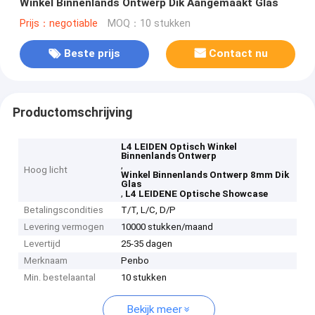
Winkel Binnenlands Ontwerp Dik Aangemaakt Glas
Prijs：negotiable
MOQ：10 stukken
Beste prijs
Contact nu
Productomschrijving
L4 LEIDEN Optisch Winkel
Binnenlands Ontwerp
,
Hoog licht
Winkel Binnenlands Ontwerp 8mm Dik
Glas
,
L4 LEIDENE Optische Showcase
Betalingscondities
T/T, L/C, D/P
Levering vermogen
10000 stukken/maand
Levertijd
25-35 dagen
Merknaam
Penbo
Min. bestelaantal
10 stukken
Bekijk meer