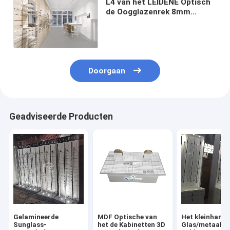
L4 van het LEIDENE Optisch
de Oogglazenrek 8mm
Winkel Binnenlands Ontwerp
Dik Aangemaakt Glas
Doorgaan
Geadviseerde Producten
Gelamineerde
MDF Optische van
Het kleinhande
Sunglass-
het de Kabinetten 3D
Glas/metaal-