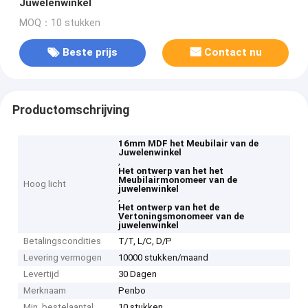
Juwelenwinkel
MOQ：10 stukken
Beste prijs
Contact nu
Productomschrijving
16mm MDF het Meubilair van de
Juwelenwinkel
,
Het ontwerp van het het
Meubilairmonomeer van de
Hoog licht
juwelenwinkel
,
Het ontwerp van het de
Vertoningsmonomeer van de
juwelenwinkel
Betalingscondities
T/T, L/C, D/P
Levering vermogen
10000 stukken/maand
Levertijd
30 Dagen
Merknaam
Penbo
Min. bestelaantal
10 stukken