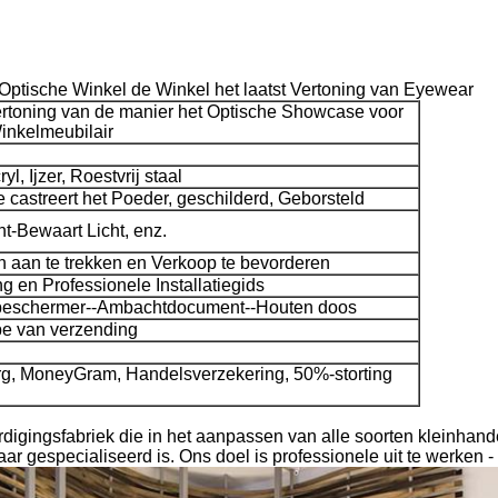
ptische Winkel de Winkel het laatst Vertoning van Eyewear
rtoning van de manier het Optische Showcase voor
inkelmeubilair
, Ijzer, Roestvrij staal
 castreert het Poeder, geschilderd, Geborsteld
t-Bewaart Licht, enz.
 aan te trekken en Verkoop te bevorderen
ng en Professionele Installatiegids
beschermer--Ambachtdocument--Houten doos
pe van verzending
rg, MoneyGram, Handelsverzekering, 50%-storting
digingsfabriek die in het aanpassen van alle soorten kleinhande
ar gespecialiseerd is. Ons doel is professionele uit te werken -