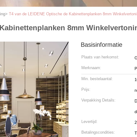
ing
>
T4 van de LEIDENE Optische de Kabinettenplanken 8mm Winkelvertoni
 Kabinettenplanken 8mm Winkelvertoni
Basisinformatie
Plaats van herkomst:
G
Merknaam:
P
Min. bestelaantal:
1
Prijs:
n
Verpakking Details:
D
d
Levertijd:
2
Betalingscondities:
T