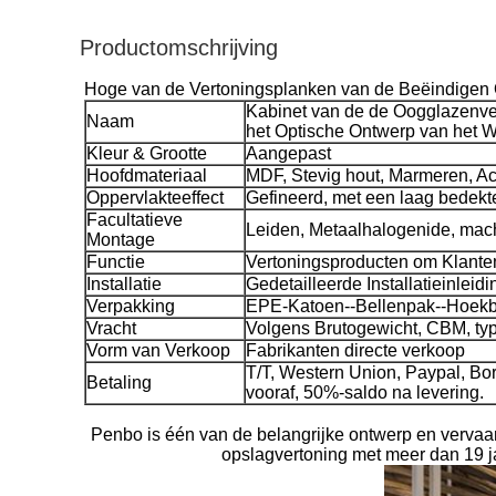
Productomschrijving
Hoge van de Vertoningsplanken van de Beëindigen O
Kabinet van de de Oogglazenve
Naam
het Optische Ontwerp van het W
Kleur & Grootte
Aangepast
Hoofdmateriaal
MDF, Stevig hout, Marmeren, Acryl
Oppervlakteeffect
Gefineerd, met een laag bedekte
Facultatieve
Leiden, Metaalhalogenide, mach
Montage
Functie
Vertoningsproducten om Klanten
Installatie
Gedetailleerde Installatieinleidi
Verpakking
EPE-Katoen--Bellenpak--Hoek
Vracht
Volgens Brutogewicht, CBM, ty
Vorm van Verkoop
Fabrikanten directe verkoop
T/T, Western Union, Paypal, Bo
Betaling
vooraf, 50%-saldo na levering.
Penbo is één van de belangrijke ontwerp en vervaar
opslagvertoning met meer dan 19 ja