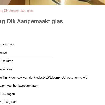
ng Dik Aangemaakt glas
ng Dik Aangemaakt glas
uangzhou
enbo
0 stukken
egotiable
e film + de hoek van de Product+EPEfoam+ Bel beschermd + 5
ozen van het laysoutskarton
5-35 dagen
/T, L/C, D/P