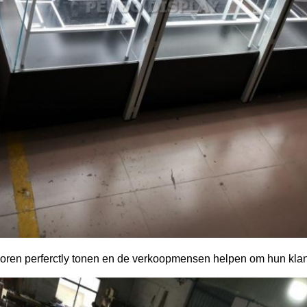
horen
perferctly
tonen
en de
verkoopmensen
helpen om
hun klan