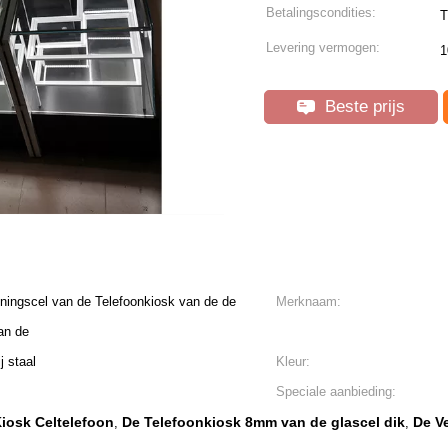
Betalingscondities:
T
Levering vermogen:
1
Beste prijs
ningscel van de Telefoonkiosk van de de
Merknaam:
an de
j staal
Kleur:
Speciale aanbieding:
iosk Celtelefoon
De Telefoonkiosk 8mm van de glascel dik
De V
,
,