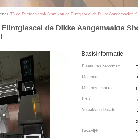
ning
>
T5 de Telefoonkiosk 8mm van de Flintglascel de Dikke Aangemaakte S
 Flintglascel de Dikke Aangemaakte S
l
Basisinformatie
Plaats van herkomst:
G
Merknaam:
P
Min. bestelaantal:
1
Prijs:
n
Verpakking Details:
D
d
Levertijd:
2