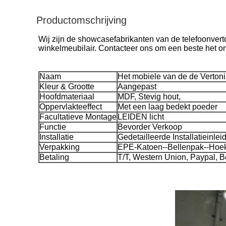
Productomschrijving
Wij zijn de showcasefabrikanten van de telefoonvert
winkelmeubilair. Contacteer ons om een beste het on
Naam
Het mobiele van de de Verton
Kleur & Grootte
Aangepast
Hoofdmateriaal
MDF, Stevig hout,
Oppervlakteeffect
Met een laag bedekt poeder
Facultatieve Montage
LEIDEN licht
Functie
Bevorder Verkoop
Installatie
Gedetailleerde Installatieinlei
Verpakking
EPE-Katoen--Bellenpak--Hoe
Betaling
T/T, Western Union, Paypal, B