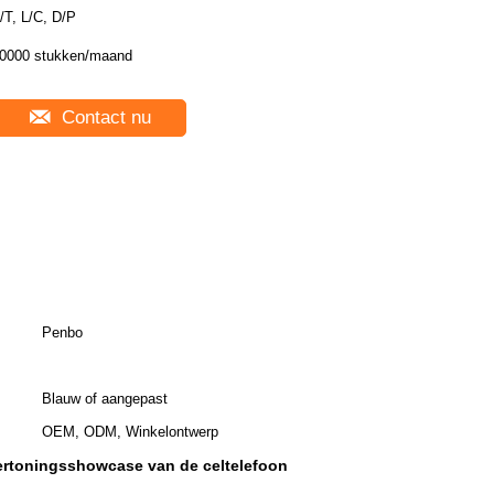
/T, L/C, D/P
0000 stukken/maand
Contact nu
Penbo
Blauw of aangepast
OEM, ODM, Winkelontwerp
ertoningsshowcase van de celtelefoon