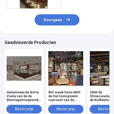
Doorgaan
Geadviseerde Producten
Gelamineerde Witte
Wit maak 5mm MDF
OEM de
Zoete van de de
de Vertoningsoem
Showcasetelle
MontageSnoepwinkel
vuurvast van de
de Koffiewinkel
van de
Koffiewinkel met
Winkelvertoning het
LEIDEN Licht wordt
Beste prijs
Beste prijs
Beste pri
Meubilairteller
uitgerust dat