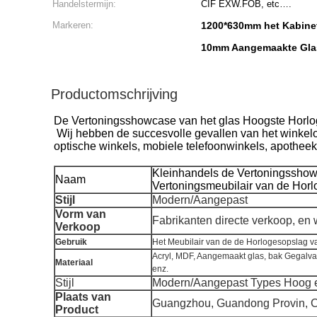
Handelstermijn:
CIF EXW.FOB, etc….
Markeren:
1200*630mm het Kabinet
10mm Aangemaakte Glas
Productomschrijving
De Vertoningsshowcase van het glas Hoogste Horlo
Wij hebben de succesvolle gevallen van het winkel
optische winkels, mobiele telefoonwinkels, apothee
Kleinhandels de Vertoningsshow
Naam
Vertoningsmeubilair van de Hor
Stijl
Modern/Aangepast
Vorm van
Fabrikanten directe verkoop, en w
Verkoop
Gebruik
Het Meubilair van de de Horlogesopslag v
Acryl, MDF, Aangemaakt glas, bak Gegalvani
Materiaal
enz.
Stijl
Modern/Aangepast Types Hoog 
Plaats van
Guangzhou, Guandong Provin, 
Product