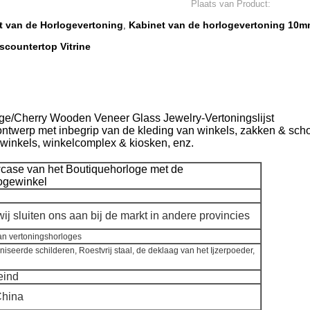
Plaats van Product:
 van de Horlogevertoning
Kabinet van de horlogevertoning 10
,
countertop Vitrine
ge/Cherry Wooden Veneer Glass Jewelry-Vertoningslijst
ontwerp met inbegrip van de kleding van winkels, zakken & sc
kwinkels, winkelcomplex & kiosken, enz.
case van het Boutiquehorloge met de
logewinkel
ij sluiten ons aan bij de markt in andere provincies
an vertoningshorloges
seerde schilderen, Roestvrij staal, de deklaag van het Ijzerpoeder,
eind
China