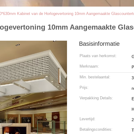
0*630mm Kabinet van de Horlogevertoning 10mm Aangemaakte Glascounterto
logevertoning 10mm Aangemaakte Glasc
Basisinformatie
Plaats van herkomst:
G
Merknaam:
P
Min. bestelaantal:
3
Prijs:
n
Verpakking Details:
E
H
Levertijd:
2
Betalingscondities:
T