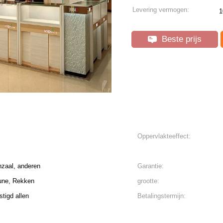
Levering vermogen:
1
Beste prijs
Oppervlakteeffect:
nzaal, anderen
Garantie:
une, Rekken
grootte:
tigd allen
Betalingstermijn: