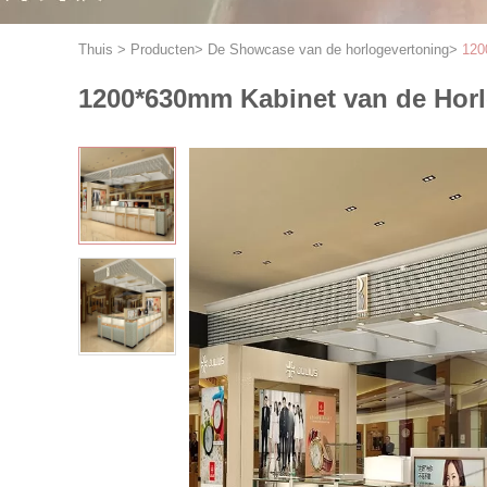
Thuis
>
Producten
>
De Showcase van de horlogevertoning
>
120
1200*630mm Kabinet van de Hor