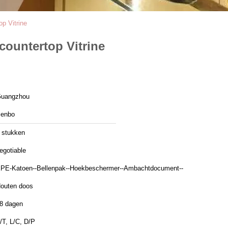
p Vitrine
ountertop Vitrine
uangzhou
enbo
 stukken
egotiable
PE-Katoen--Bellenpak--Hoekbeschermer--Ambachtdocument--
outen doos
8 dagen
/T, L/C, D/P