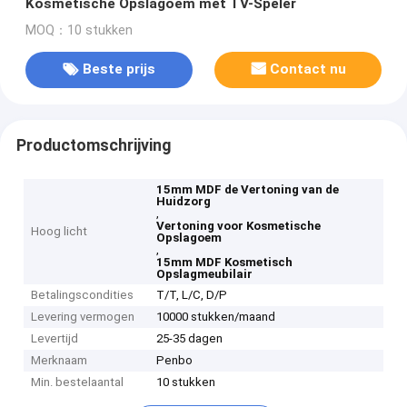
Kosmetische Opslagoem met TV-Speler
MOQ：10 stukken
Beste prijs
Contact nu
Productomschrijving
15mm MDF de Vertoning van de
Huidzorg
,
Vertoning voor Kosmetische
Hoog licht
Opslagoem
,
15mm MDF Kosmetisch
Opslagmeubilair
Betalingscondities
T/T, L/C, D/P
Levering vermogen
10000 stukken/maand
Levertijd
25-35 dagen
Merknaam
Penbo
Min. bestelaantal
10 stukken