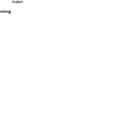
malen.
oning
,