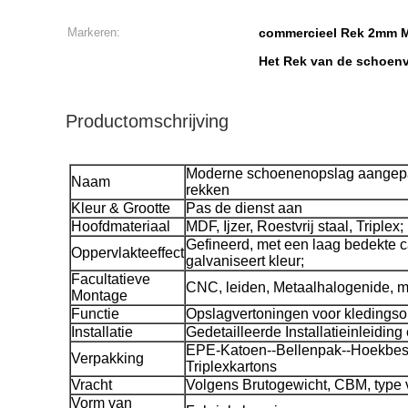
Markeren:
commercieel Rek 2mm M
Het Rek van de schoen
Productomschrijving
Moderne schoenenopslag aangepa
Naam
rekken
Kleur & Grootte
Pas de dienst aan
Hoofdmateriaal
MDF, Ijzer, Roestvrij staal, Triplex;
Gefineerd, met een laag bedekte ca
Oppervlakteeffect
galvaniseert kleur;
Facultatieve
CNC, leiden, Metaalhalogenide, m
Montage
Functie
Opslagvertoningen voor kledingso
Installatie
Gedetailleerde Installatieinleiding
EPE-Katoen--Bellenpak--Hoekbe
Verpakking
Triplexkartons
Vracht
Volgens Brutogewicht, CBM, type 
Vorm van