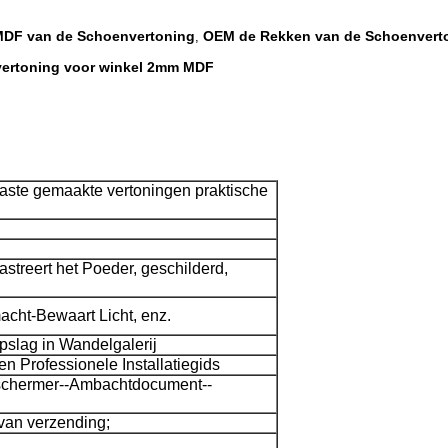
DF van de Schoenvertoning
OEM de Rekken van de Schoenvert
,
vertoning voor winkel 2mm MDF
ste gemaakte vertoningen praktische
streert het Poeder, geschilderd,
acht-Bewaart Licht, enz.
pslag in Wandelgalerij
 en Professionele Installatiegids
schermer--Ambachtdocument--
van verzending;