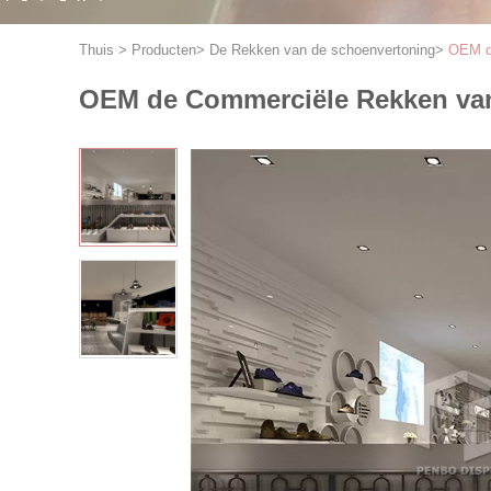
Thuis
>
Producten
>
De Rekken van de schoenvertoning
>
OEM d
OEM de Commerciële Rekken van