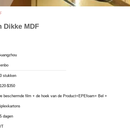
DF
m Dikke MDF
uangzhou
enbo
0 stukken
120-$350
e beschermde film + de hoek van de Product+EPEfoam+ Bel +
riplexkartons
5 dagen
/T