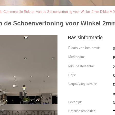
e Commerciële Rekken van de Schoenvertoning voor Winkel 2mm Dikke M
 de Schoenvertoning voor Winkel 2m
Basisinformatie
Plaats van herkomst:
G
Merknaam:
P
Min. bestelaantal:
2
Prijs:
$
Verpakking Details:
D
t
Levertijd:
3
Betalingscondities:
T