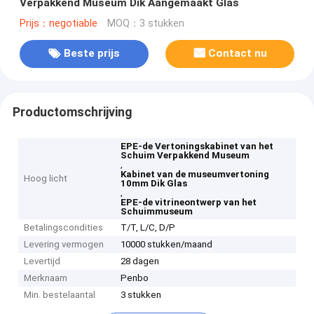
Verpakkend Museum Dik Aangemaakt Glas
Prijs：negotiable
MOQ：3 stukken
Beste prijs
Contact nu
Productomschrijving
EPE-de Vertoningskabinet van het
Schuim Verpakkend Museum
,
Kabinet van de museumvertoning
Hoog licht
10mm Dik Glas
,
EPE-de vitrineontwerp van het
Schuimmuseum
Betalingscondities
T/T, L/C, D/P
Levering vermogen
10000 stukken/maand
Levertijd
28 dagen
Merknaam
Penbo
Min. bestelaantal
3 stukken