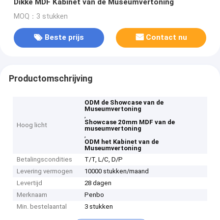
Dikke MDF Kabinet van de Museumvertoning
MOQ：3 stukken
Beste prijs
Contact nu
Productomschrijving
ODM de Showcase van de
Museumvertoning
,
Showcase 20mm MDF van de
Hoog licht
museumvertoning
,
ODM het Kabinet van de
Museumvertoning
Betalingscondities
T/T, L/C, D/P
Levering vermogen
10000 stukken/maand
Levertijd
28 dagen
Merknaam
Penbo
Min. bestelaantal
3 stukken