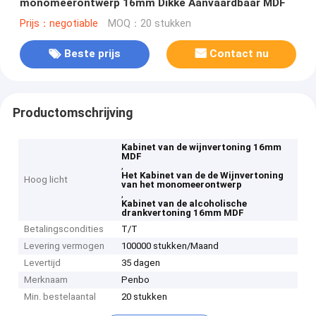
monomeerontwerp 16mm Dikke Aanvaardbaar MDF
Prijs：negotiable
MOQ：20 stukken
Beste prijs
Contact nu
Productomschrijving
Kabinet van de wijnvertoning 16mm
MDF
,
Het Kabinet van de de Wijnvertoning
Hoog licht
van het monomeerontwerp
,
Kabinet van de alcoholische
drankvertoning 16mm MDF
Betalingscondities
T/T
Levering vermogen
100000 stukken/Maand
Levertijd
35 dagen
Merknaam
Penbo
Min. bestelaantal
20 stukken