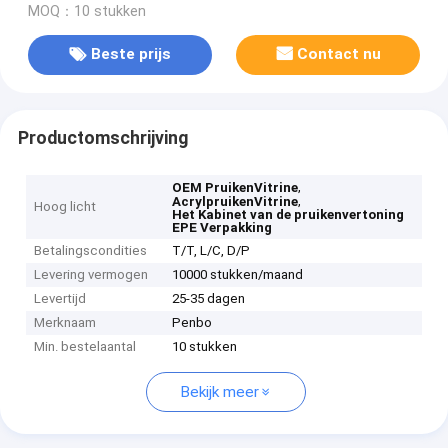
MOQ：10 stukken
Beste prijs
Contact nu
Productomschrijving
,
OEM PruikenVitrine
,
AcrylpruikenVitrine
Hoog licht
Het Kabinet van de pruikenvertoning
EPE Verpakking
Betalingscondities
T/T, L/C, D/P
Levering vermogen
10000 stukken/maand
Levertijd
25-35 dagen
Merknaam
Penbo
Min. bestelaantal
10 stukken
Bekijk meer