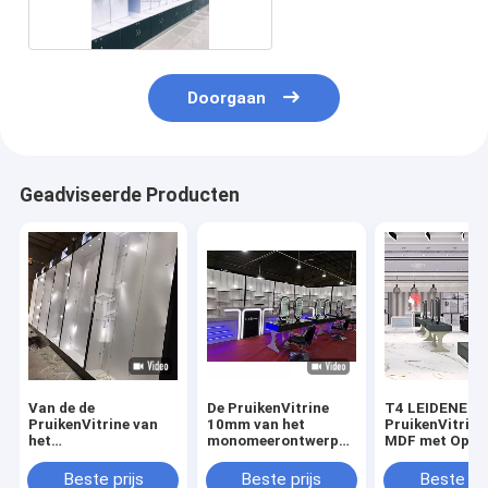
Doorgaan
Geadviseerde Producten
Van de de
De PruikenVitrine
T4 LEIDENE
PruikenVitrine van
10mm van het
PruikenVitrin
het
monomeerontwerp
MDF met Op m
monomeerontwerp
Aangemaakt Glas
gemaakt
van de de
Vrij Ontwerp
Winkelontwer
Beste prijs
Beste prijs
Beste pri