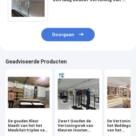
Kledingsvertoning de
Opslagmeubilair
Doorgaan
Geadviseerde Producten
De gouden Kleur
Zwart Gouden de
De Vertoning v
kleedt van het het
Vertoningsrek van
het Beddegoed
Meubilairtriplex van
Kleuren Houten
van het
de Vertoningsopslag
Kleren voor Winkel
douanemetaal 