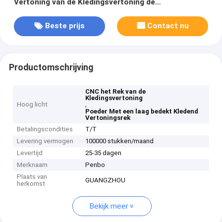
Vertoning van de Kledingsvertoning de
Opslagmeubilair
Beste prijs
Contact nu
Productomschrijving
CNC het Rek van de
Kledingsvertoning
Hoog licht
,
Poeder Met een laag bedekt Kledend
Vertoningsrek
Betalingscondities
T/T
Levering vermogen
100000 stukken/maand
Levertijd
25-35 dagen
Merknaam
Penbo
Plaats van
GUANGZHOU
herkomst
Bekijk meer