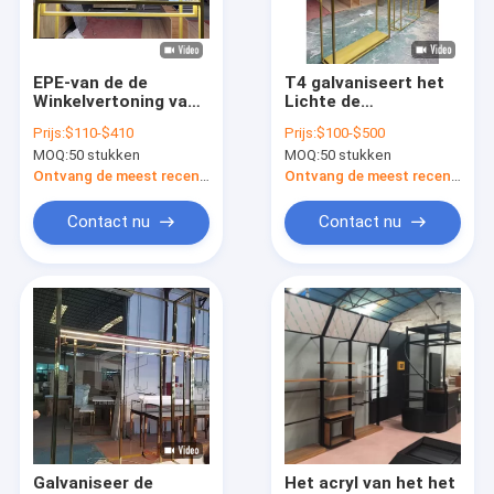
Fabrieksreis
Kwaliteitscontrole
EPE-van de de
T4 galvaniseert het
Winkelvertoning van
Lichte de
Contacteer ons
de
Vertoningsmeubilair
Prijs:
$110-$410
Prijs:
$100-$500
Kledingstukkleding
van de Kledingswinkel
MOQ:
50 stukken
MOQ:
50 stukken
het Ontwerp van het
201 de Tribune van
Verzoek om een Citaat
het
de Roestvrij
Ontvang de meest recente Prijs
Ontvang de meest recente Prijs
Meubilairmonomeer
staalvertoning
Contact nu
Contact nu
De Vertoningsmeubilair van de kledingswinkel
Het Meubilair van de juwelenwinkel
De mobiele Showcase van de Telefoonvertoning
De optische Kabinetten van de Winkelvertoning
De Showcase van de glasvertoning
Galvaniseer de
Het acryl van het het