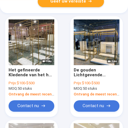
Geef uw vereiste
Het gefineerde
De gouden
Kledende van het het
Lichtgevende
Meubilairkledingstuk
Tribune van
Prijs:
$100-$500
Prijs:
$100-$500
van de
Kledingsdiplay voor
MOQ:
50 stuks
MOQ:
50 stuks
Winkelvertoning Rek
het Meubilair van de
van Diplay
Kledingstukwinkel
Ontvang de meest recente Prijs
Ontvang de meest recente Prijs
Contact nu
Contact nu