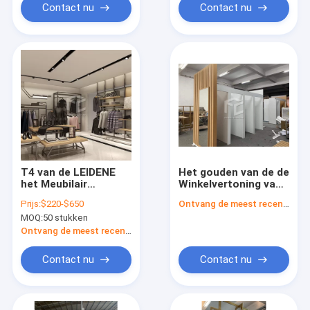
Contact nu
Contact nu
T4 van de LEIDENE
Het gouden van de de
het Meubilair
Winkelvertoning van
Kledingsopslag
de Metaal
Prijs:
$220-$650
Ontvang de meest recente Prijs
Kleinhandelskleding
MOQ:
50 stukken
de Montage van de
het Meubilairwinkel
Ontvang de meest recente Prijs
Rekken
Contact nu
Contact nu