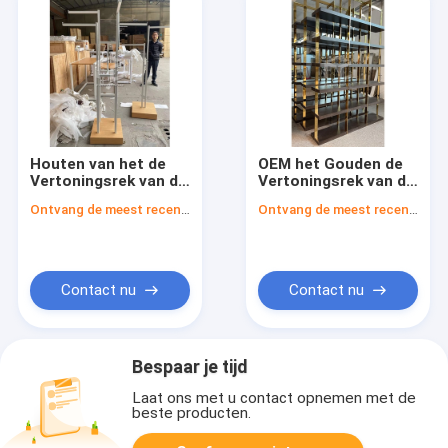
Houten van het de
OEM het Gouden de
Vertoningsrek van de
Vertoningsrek van de
Kledingsopslag van
Kledingswinkel
Ontvang de meest recente Prijs
Ontvang de meest recente Prijs
de Vrouwenkleren de
Kleinhandels het
Winkelmeubilair
Nestelen Lijstkleren
Opschorten
Contact nu
Contact nu
Bespaar je tijd
Laat ons met u contact opnemen met de
beste producten.