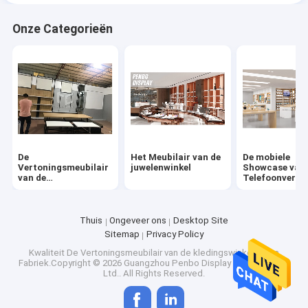
Onze Categorieën
De
Het Meubilair van de
De mobiele
Vertoningsmeubilair
juwelenwinkel
Showcase van 
van de
Telefoonverto
kledingswinkel
Thuis
Ongeveer ons
Desktop Site
Sitemap
Privacy Policy
Kwaliteit
De Vertoningsmeubilair van de kledingswinkel
China
Fabriek.Copyright © 2026 Guangzhou Penbo Display Products Co.,
Ltd.. All Rights Reserved.