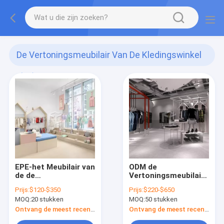
De Vertoningsmeubilair Van De Kledingswinkel
(59)
EPE-het Meubilair van
ODM de
de de
Vertoningsmeubilair
Winkelvertoning van
van de Kledingswinkel
Prijs:
$120-$350
Prijs:
$220-$650
de Schuimkleding
MOQ:
20 stukken
MOQ:
50 stukken
Ontvang de meest recente Prijs
Ontvang de meest recente Prijs