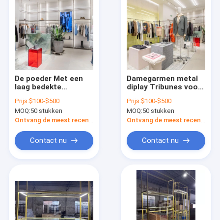
De poeder Met een
Damegarmen metal
laag bedekte
diplay Tribunes voor
Kledende van het het
de
Prijs:
$100-$500
Prijs:
$100-$500
Meubilairkledingstuk
Vertoningsmeubilair
MOQ:
50 stukken
MOQ:
50 stukken
van de
van de Klerenopslag
Winkelvertoning
Ontvang de meest recente Prijs
Ontvang de meest recente Prijs
Tribunes van Diplay
Contact nu
Contact nu
Huis
Producten
Ongeveer ons