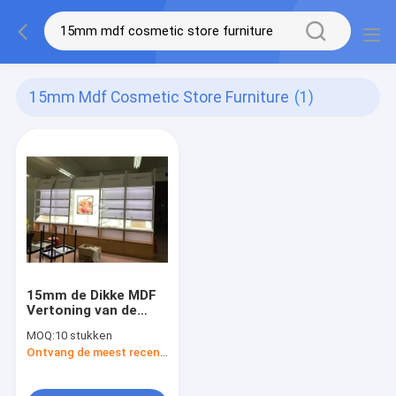
15mm Mdf Cosmetic Store Furniture
(1)
15mm de Dikke MDF
Vertoning van de
Huidzorg voor
MOQ:
10 stukken
Kosmetische
Ontvang de meest recente Prijs
Opslagoem met TV-
Speler