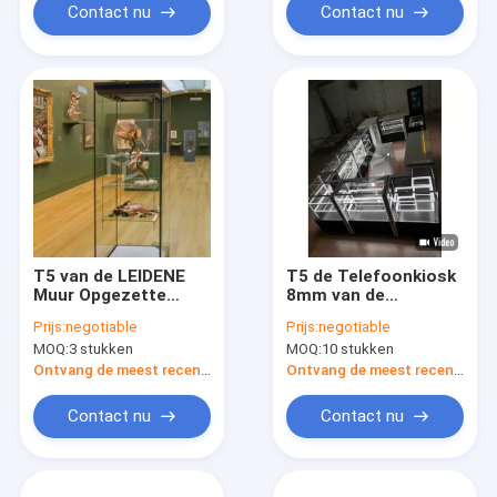
Contact nu
Contact nu
T5 van de LEIDENE
T5 de Telefoonkiosk
Muur Opgezette
8mm van de
Showcase 1.2cm
Flintglascel de Dikke
Prijs:
negotiable
Prijs:
negotiable
Museumvertoning Dik
Aangemaakte
MOQ:
3 stukken
MOQ:
10 stukken
Aangemaakt Glas
Showcase van de de
Telefoonvertoning
Ontvang de meest recente Prijs
Ontvang de meest recente Prijs
van de Glascel
Contact nu
Contact nu