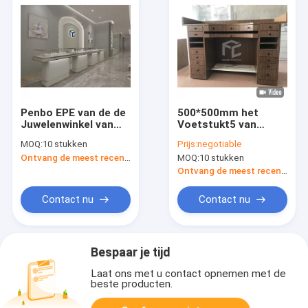
Penbo EPE van de de
500*500mm het
Juwelenwinkel van
Voetstukt5 van
het Verpakkingsglas
LEIDENE van
MOQ:
10 stukken
Prijs:
negotiable
het Meubilairt5
Glasjuwelen de
Ontvang de meest recente Prijs
MOQ:
10 stukken
LEIDENE Vitrines
Afsluitbare Vertoning
voor Detailhandels
Juwelenvitrine
Ontvang de meest recente Prijs
Contact nu
Contact nu
Bespaar je tijd
Laat ons met u contact opnemen met de
beste producten.