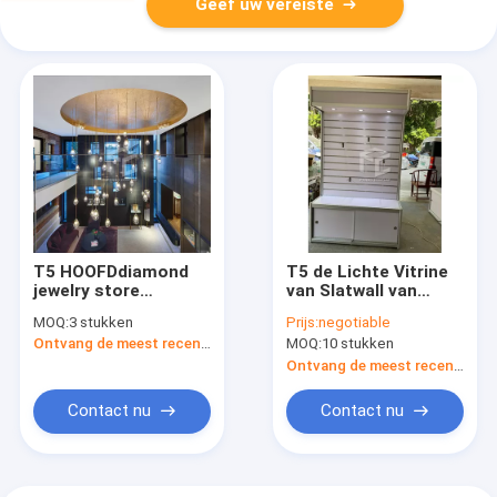
Geef uw vereiste
T5 HOOFDdiamond
T5 de Lichte Vitrine
jewelry store
van Slatwall van
furniture 15mm MDF
Telefoontoebehoren
MOQ:
3 stukken
Prijs:
negotiable
16mm Dikke MDF
Ontvang de meest recente Prijs
MOQ:
10 stukken
Ontvang de meest recente Prijs
Contact nu
Contact nu