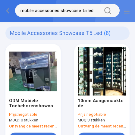
Mobile Accessories Showcase T5 Led
(8)
ODM Mobiele
10mm Aangemaakte
Toebehorenshowcase
de
met T5-LEIDEN Licht
Vertoningsshowcase
Prijs:
negotiable
Prijs:
negotiable
van het Glasmuseum
MOQ:
10 stukken
MOQ:
3 stukken
met T5-LEIDENE
Verlichting
Ontvang de meest recente Prijs
Ontvang de meest recente Prijs