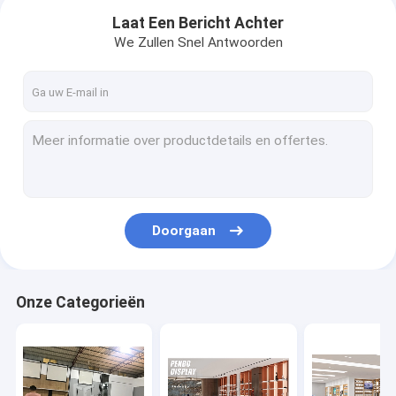
Laat Een Bericht Achter
We Zullen Snel Antwoorden
Doorgaan
Huis
Onze Categorieën
Producten
Ongeveer ons