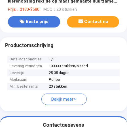
klerenopslag rekt de op maat gemaakte duurzame
dienst
Prijs：$180-$580
MOQ：20 stukken
Beste prijs
Contact nu
Productomschrijving
Betalingscondities
T/T
Levering vermogen
100000 stukken/Maand
Levertijd
25-35 dagen
Merknaam
Penbo
Min. bestelaantal
20 stukken
Bekijk meer
Contactgegevens