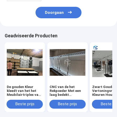
Doorgaan
Geadviseerde Producten
De gouden Kleur
CNC van de het
Zwart Gouden 
kleedt van het het
Rekpoeder Met een
Vertoningsrek
Meubilairtriplex van
laag bedekt
Kleuren Houte
de Vertoningsopslag
Vertoning van de
Kleren voor Wi
het Roestvrije
Kledingsvertoning de
Binnenlands O
Beste prijs
Beste prijs
Beste pri
staalmateriaal
Opslagmeubilair