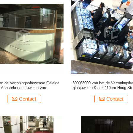
n de Vertoningsshowcase Geleide
3000*3000 van het de Vertoningska
Aanstekende Juwelen van
glasjuwelen Kiosk 110cm Hoog Sto
keuringsjuwelen de Winkelteller
Contact
Contact