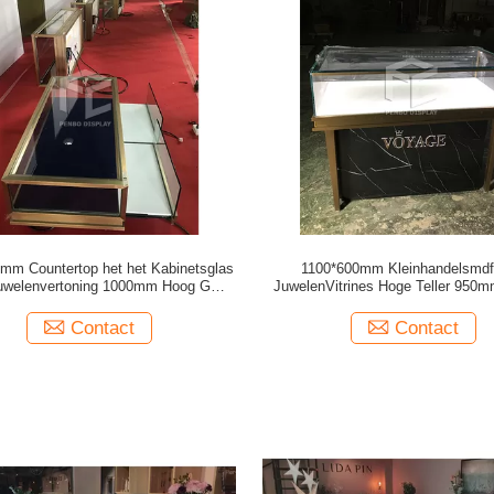
mm Countertop het het Kabinetsglas
1100*600mm Kleinhandelsmdf
uwelenvertoning 1000mm Hoog Goud
JuwelenVitrines Hoge Teller 950
galvaniseert OEM
Juwelenvertoning
Contact
Contact