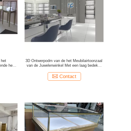
 het
3D Ontwerpodm van de het Meubilairtoonzaal
ende het
van de Juwelenwinkel Met een laag bedekte
Poeder van de Juwelenvitrine
Contact