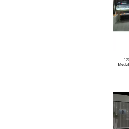
12
Meubil
Te