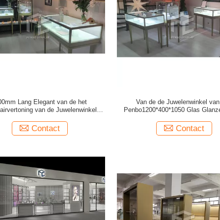
00mm Lang Elegant van de het
Van de de Juwelenwinkel van
airvertoning van de Juwelenwinkel
Penbo1200*400*1050 Glas Glanz
genontwerp 1050mm Hoge ODM
Meubilairteller
Contact
Contact