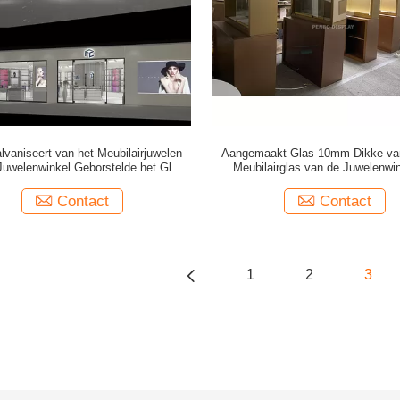
vaniseert van het Meubilairjuwelen
Aangemaakt Glas 10mm Dikke van
Juwelenwinkel Geborstelde het Glas
Meubilairglas van de Juwelenwi
Tegenvertoning
JuwelenVitrine met Slotod
Contact
Contact
1
2
3